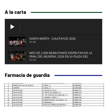
A la carta
SANTA MARTA - CALATAYUD 2026
01:48
MÁS DE 2.000 BILBILITANOS DISFRUTAN DE LA
FINAL DEL MUNDIAL 2026 EN LA PLAZA DEL
FUERTE DE CALATAYUD
01:39
Farmacia de guardia