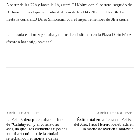
A partir de las 22h y hasta la 1h, estará DJ Kolmi con el perrero, seguido de
DJ Juanjo con el que se podrá disfrutar de los Hits 2023 de 1h a 3h. La
fiesta la cerrará DJ Dario Simoncini con el mejor remember de 3h a cierre.
La entrada es libre y gratuita y el local está situado en la Plaza Darío Pérez
(frente a los antiguos cines).
Facebook
Twitter
Pinterest
ARTÍCULO ANTERIOR
ARTÍCULO SIGUIENTE
La Peña Solera pide quitar las letras
Éxito total en la fiesta del Peñista
de “Calatayud” y el consistorio
del Año, Paco Herrero, celebrada en
asegura que “los elementos fijos del
la noche de ayer en Calatayud
mobiliario urbano de la ciudad no
se retiran con el montaje de las