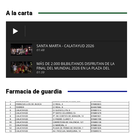
A la carta
SANTA MARTA - CALATAYUD 2026
01:48
MÁS DE 2.000 BILBILITANOS DISFRUTAN DE LA
FINAL DEL MUNDIAL 2026 EN LA PLAZA DEL
FUERTE DE CALATAYUD
01:39
Farmacia de guardia