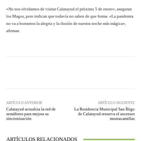
«No nos olvidamos de visitar Calatayud el próximo 5 de enero», aseguran
los Magos, pero indican que todavía no saben de que forma. «La pandemia
no va a borrarnos la alegria y la ilusión de nuestra noche más mágica»,
afirman.
Facebook
Twitter
Pinterest
ARTÍCULO ANTERIOR
ARTÍCULO SIGUIENTE
Calatayud actualiza la red de
La Residencia Municipal San Íñigo
semáforos para mejora su
de Calatayud renueva el ascensor
sincronización
montacamillas
ARTÍCULOS RELACIONADOS