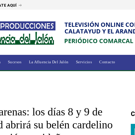
TE AQUÍ
TELEVISIÓN ONLINE C
CALATAYUD Y EL ARAN
PERIÓDICO COMARCAL
s
Sucesos
La Afluencia Del Jalón
Servicios
Contacto
renas: los días 8 y 9 de
C
d abrirá su belén cardelino