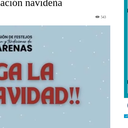
nación navideña
543