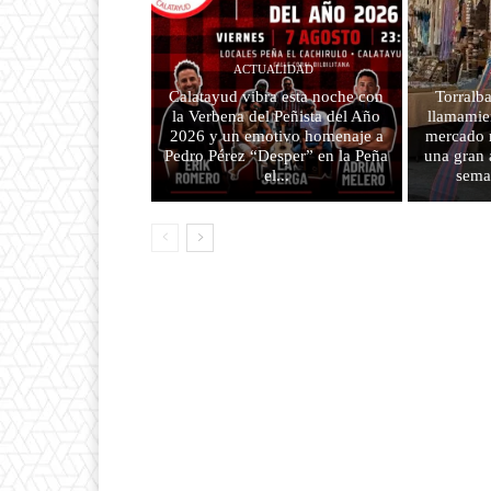
ACTUALIDAD
Calatayud vibra esta noche con
Torralba
la Verbena del Peñista del Año
llamamien
2026 y un emotivo homenaje a
mercado m
Pedro Pérez “Desper” en la Peña
una gran 
el...
sema