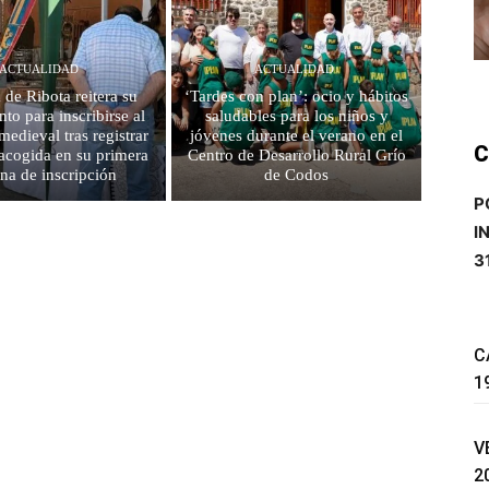
ACTUALIDAD
ACTUALIDAD
 de Ribota reitera su
‘Tardes con plan’: ocio y hábitos
to para inscribirse al
saludables para los niños y
edieval tras registrar
jóvenes durante el verano en el
C
acogida en su primera
Centro de Desarrollo Rural Grío
na de inscripción
de Codos
P
I
3
C
1
V
2