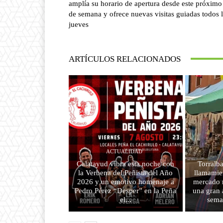
amplía su horario de apertura desde este próximo
de semana y ofrece nuevas visitas guiadas todos 
jueves
ARTÍCULOS RELACIONADOS
ACTUALIDAD
Calatayud vibra esta noche con
Torralba
la Verbena del Peñista del Año
llamamien
2026 y un emotivo homenaje a
mercado m
Pedro Pérez “Desper” en la Peña
una gran 
el...
sema