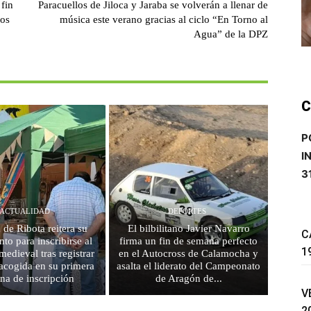
 fin
Paracuellos de Jiloca y Jaraba se volverán a llenar de
los
música este verano gracias al ciclo “En Torno al
Agua” de la DPZ
C
P
I
3
ACTUALIDAD
DEPORTES
 de Ribota reitera su
El bilbilitano Javier Navarro
C
to para inscribirse al
firma un fin de semana perfecto
1
edieval tras registrar
en el Autocross de Calamocha y
acogida en su primera
asalta el liderato del Campeonato
na de inscripción
de Aragón de...
V
2