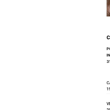
C
P
I
3
C
1
V
2