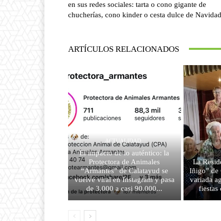
en sus redes sociales: tarta o cono gigante de
chucherías, cono kinder o cesta dulce de Navida
ARTÍCULOS RELACIONADOS
ACTUALIDAD
El impacto de lo auténtico: la
Protectora de Animales
La Resid
“Armantes” de Calatayud se
Iñigo” de
vuelve viral en Instagram y pasa
variada a
de 3.000 a casi 90.000...
fiesta