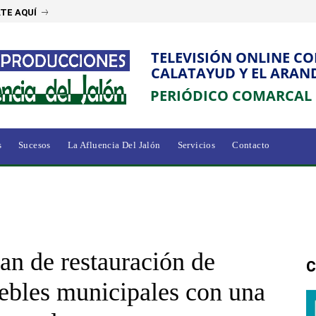
TE AQUÍ
TELEVISIÓN ONLINE C
CALATAYUD Y EL ARAN
PERIÓDICO COMARCAL
s
Sucesos
La Afluencia Del Jalón
Servicios
Contacto
an de restauración de
C
uebles municipales con una