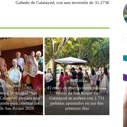
Galindo de Calatayud, con una inversión de 31.273€
d
ACTUALIDAD
ACTUALIDAD
El ritmo de inscripciones para las
encia Municipal “San
fiestas de San Roque en
 Calatayud prepara una
Calatayud se acelera con 1.731
genda para celebrar las
peñistas apuntados en sus dos
s de San Roque 2026
primeros días