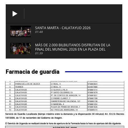
SANTA MARTA - CALATAYUD 2026
01:48
MÁS DE 2.000 BILBILITANOS DISFRUTAN DE LA
FINAL DEL MUNDIAL 2026 EN LA PLAZA DEL
FUERTE DE CALATAYUD
01:39
Farmacia de guardia