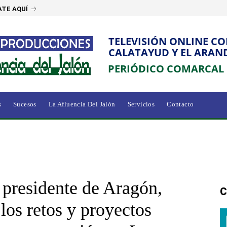
TE AQUÍ
TELEVISIÓN ONLINE C
CALATAYUD Y EL ARAN
PERIÓDICO COMARCAL
s
Sucesos
La Afluencia Del Jalón
Servicios
Contacto
 presidente de Aragón,
C
los retos y proyectos