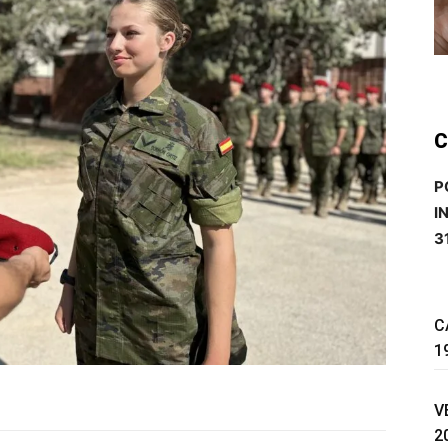
C
P
I
3
C
1
V
2