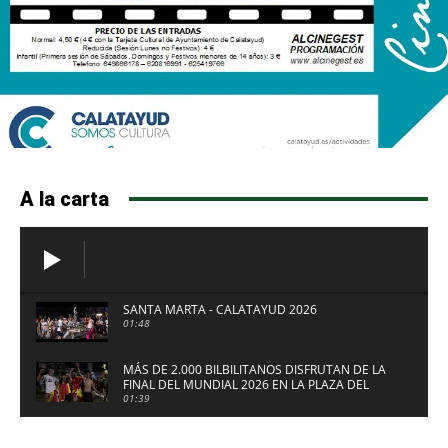
A la carta
SANTA MARTA - CALATAYUD 2026
01:48
MÁS DE 2.000 BILBILITANOS DISFRUTAN DE LA
FINAL DEL MUNDIAL 2026 EN LA PLAZA DEL
FUERTE DE CALATAYUD
01:39