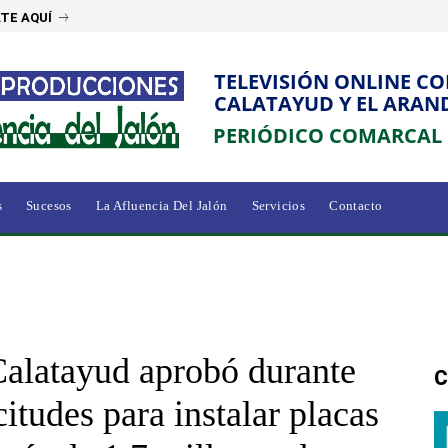
TE AQUÍ
TELEVISIÓN ONLINE C
CALATAYUD Y EL ARAN
PERIÓDICO COMARCAL
s
Sucesos
La Afluencia Del Jalón
Servicios
Contacto
alatayud aprobó durante
C
itudes para instalar placas