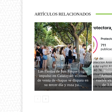
ARTÍCULOS RELACIONADOS
ACTUALIDAD
El impac
Las Fiestas de San Roque cogen
Prote
impulso en Calatayud: el ritmo
“Armant
de venta de chapas se dispara en
vuelve vir
su tercer día y roza ya...
de 3.0