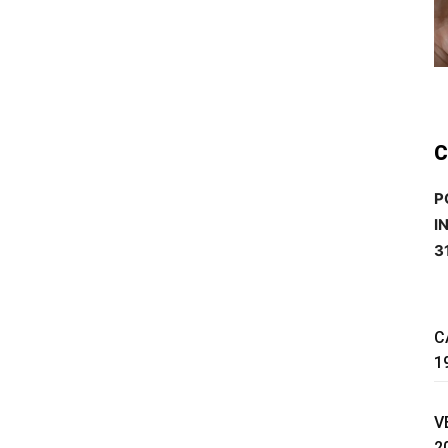
C
P
I
3
C
1
V
2