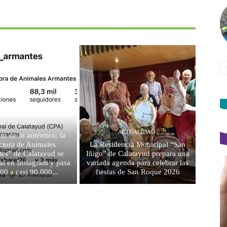
ACTUALIDAD
ACTUALIDAD
to de lo auténtico: la
ctora de Animales
La Residencia Municipal “San
es” de Calatayud se
Iñigo” de Calatayud prepara una
al en Instagram y pasa
variada agenda para celebrar las
00 a casi 90.000...
fiestas de San Roque 2026