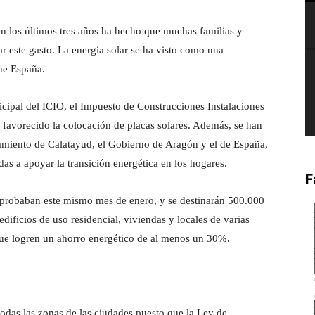
 en los últimos tres años ha hecho que muchas familias y
ar este gasto. La energía solar se ha visto como una
ene España.
nicipal del ICIO, el Impuesto de Construcciones Instalaciones
 favorecido la colocación de placas solares. Además, se han
amiento de Calatayud, el Gobierno de Aragón y el de España,
as a apoyar la transición energética en los hogares.
F
 aprobaban este mismo mes de enero, y se destinarán 500.000
ificios de uso residencial, viviendas y locales de varias
 que logren un ahorro energético de al menos un 30%.
todas las zonas de las ciudades puesto que la Ley de