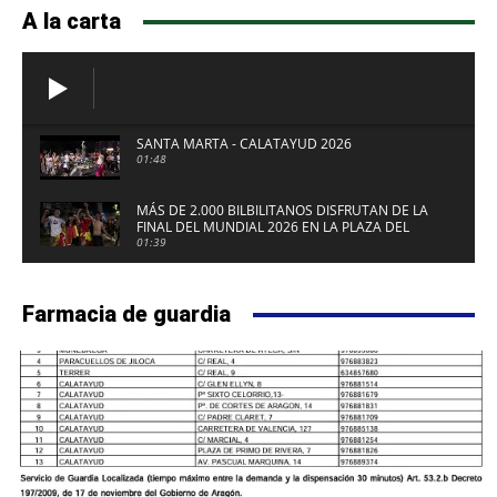
A la carta
SANTA MARTA - CALATAYUD 2026
01:48
MÁS DE 2.000 BILBILITANOS DISFRUTAN DE LA
FINAL DEL MUNDIAL 2026 EN LA PLAZA DEL
FUERTE DE CALATAYUD
01:39
Farmacia de guardia