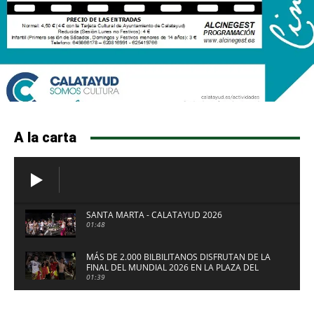
A la carta
SANTA MARTA - CALATAYUD 2026
01:48
MÁS DE 2.000 BILBILITANOS DISFRUTAN DE LA
FINAL DEL MUNDIAL 2026 EN LA PLAZA DEL
FUERTE DE CALATAYUD
01:39