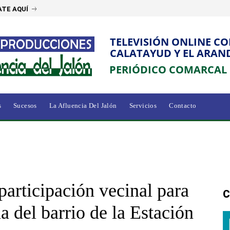
TE AQUÍ
TELEVISIÓN ONLINE C
CALATAYUD Y EL ARAN
PERIÓDICO COMARCAL
s
Sucesos
La Afluencia Del Jalón
Servicios
Contacto
participación vecinal para
C
a del barrio de la Estación