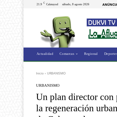
C
21.9
Calatayud
sábado, 8 agosto 2026
ANÚNCIA
Actualidad
Comarcas
Regional
Deporte
Inicio
URBANISMO
URBANISMO
Un plan director con 
la regeneración urban