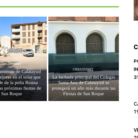
C
P
URBANISMO
I
URBANISMO
amiento de Calatayud
3
ejoras en el solar que
La fachada principal del Colegio
de de la peña Rouna
Santa Ana de Calatayud se
as próximas fiestas de
protegerá un año más durante las
San Roque
Fiestas de San Roque
C
1
V
2