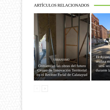
ARTÍCULOS RELACIONADOS
El Ayunt
URBANISMO
realiza m
Comienzan las obras del futuro
será se
Centro de Innovación Territorial
durante l
en el Recinto Ferial de Calatayud