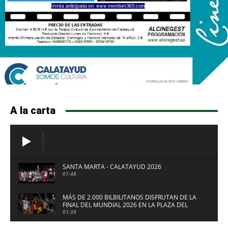
A la carta
SANTA MARTA - CALATAYUD 2026
01:48
MÁS DE 2.000 BILBILITANOS DISFRUTAN DE LA
FINAL DEL MUNDIAL 2026 EN LA PLAZA DEL
FUERTE DE CALATAYUD
01:39