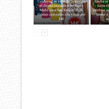
Calatayud se viste de fiesta con
Alarba se
el diseño exclusivo de Super
hasta e
Maño para San Roque 2026:
celebrar s
últimas camisetas a la venta por
honor a
14€
a