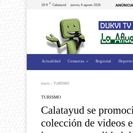
C
20.9
Calatayud
jueves, 6 agosto 2026
ANÚNCIA
Actualidad
Comarcas
Regional
Deporte
Inicio
TURISMO
TURISMO
Calatayud se promoci
colección de videos e