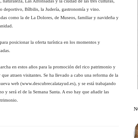
s, naturaleza, Las Alfonsadas y la ciudad de las tres culturas,
 deportivo, Bílbilis, la Judería, gastronomía y vino.
endas como la de La Dolores, de Museos, familiar y navideña y
anidad.
ara posicionar la oferta turística en los momentos y
padas.
marcha en estos años para la promoción del rico patrimonio y
 que atraen visitantes. Se ha llevado a cabo una reforma de la
nueva web (www.descubrecalatayud.es), y se está trabajando
o y será el de la Semana Santa. A eso hay que añadir las
atrimonio.
N