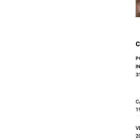
C
P
I
3
C
1
V
2