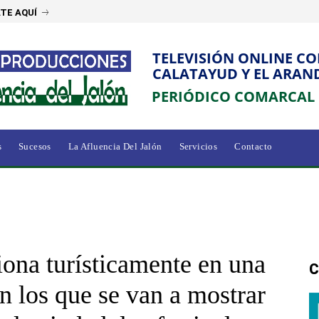
TE AQUÍ
TELEVISIÓN ONLINE C
CALATAYUD Y EL ARAN
PERIÓDICO COMARCAL
s
Sucesos
La Afluencia Del Jalón
Servicios
Contacto
ona turísticamente en una
C
n los que se van a mostrar