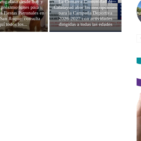
 engalana desde hoy y
La Comarca Comunidad de
l próximo lunes para
Calatayud abre las inscripciones
us Fiestas Patronales en
para la Campaña Deportiva
 San Roque: consulta
2026-2027 con actividades
quí todos los...
dirigidas a todas las edades