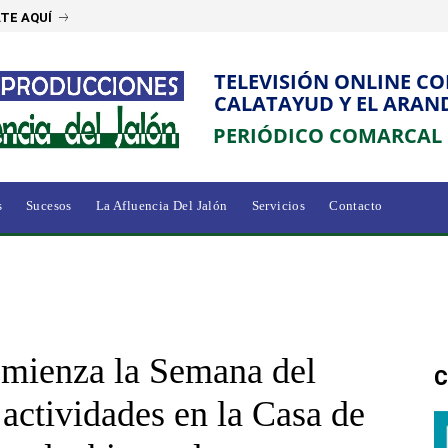
TE AQUÍ
TELEVISIÓN ONLINE C
CALATAYUD Y EL ARAN
PERIÓDICO COMARCAL
s
Sucesos
La Afluencia Del Jalón
Servicios
Contacto
omienza la Semana del
C
ctividades en la Casa de