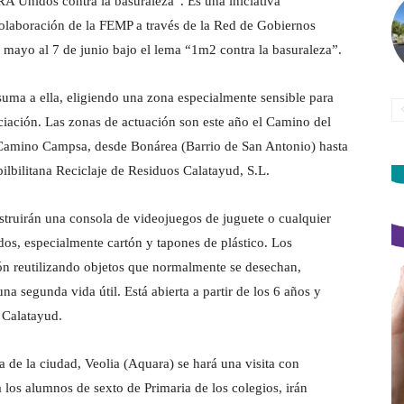
RA Unidos contra la basuraleza”. Es una iniciativa
olaboración de la FEMP a través de la Red de Gobiernos
 mayo al 7 de junio bajo el lema “1m2 contra la basuraleza”.
uma a ella, eligiendo una zona especialmente sensible para
ciación. Las zonas de actuación son este año el Camino del
 Camino Campsa, desde Bonárea (Barrio de San Antonio) hasta
bilbilitana Reciclaje de Residuos Calatayud, S.L.
struirán una consola de videojuegos de juguete o cualquier
ados, especialmente cartón y tapones de plástico. Los
ión reutilizando objetos que normalmente se desechan,
 segunda vida útil. Está abierta a partir de los 6 años y
 Calatayud.
 de la ciudad, Veolia (Aquara) se hará una visita con
a los alumnos de sexto de Primaria de los colegios, irán