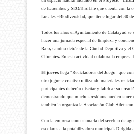
un espacio natural incluido en el Proyecto “LIBE
de Ecoembes y SEO/BirdLife que cuenta con la c
Locales +Biodiversidad, que tiene lugar
del 30 de
Todos los años el Ayuntamiento de Calatayud se s
hacer una jornada especial de limpieza y concien
Rato, camino detrás de la Ciudad Deportiva y el
Cifuentes. En esta actividad colabora la empresa 
El jueves
llega “Recicladores del Juego” que con
otro juguete creativo utilizando materiales recicl
participantes deberán diseñar y fabricar su creac
demostrando que muchos residuos pueden tener una
también la organiza la Asociación Club Atletismo
Con la empresa concesionaria del servicio de agua
escolares a la potabilizadora municipal. Dirigida 