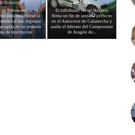
ACTUALIDAD
DEPORTES
 de Ribota reitera su
El bilbilitano Javier Navarro
to para inscribirse al
firma un fin de semana perfecto
edieval tras registrar
en el Autocross de Calamocha y
acogida en su primera
asalta el liderato del Campeonato
na de inscripción
de Aragón de...