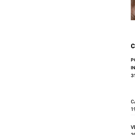
C
P
I
3
C
1
V
2