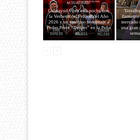
ACTUALIDAD
Calatayud vibra esta noche con
Torralba
la Verbena del Peñista del Año
llamamien
2026 y un emotivo homenaje a
mercado m
Pedro Pérez “Desper” en la Peña
una gran 
el...
sema