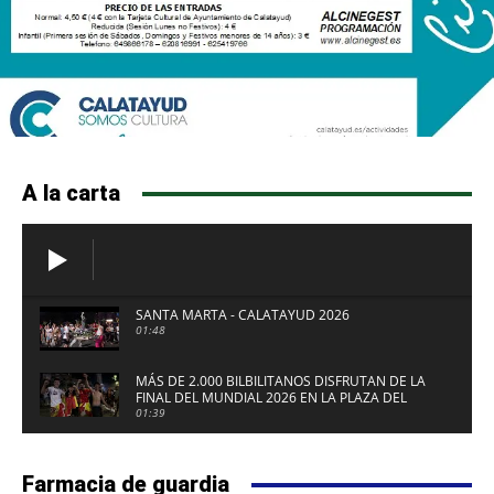
A la carta
SANTA MARTA - CALATAYUD 2026
01:48
MÁS DE 2.000 BILBILITANOS DISFRUTAN DE LA
FINAL DEL MUNDIAL 2026 EN LA PLAZA DEL
FUERTE DE CALATAYUD
01:39
Farmacia de guardia