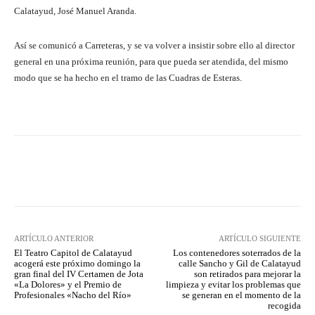
Calatayud, José Manuel Aranda.
Así se comunicó a Carreteras, y se va volver a insistir sobre ello al director
general en una próxima reunión, para que pueda ser atendida, del mismo
modo que se ha hecho en el tramo de las Cuadras de Esteras.
Facebook
Twitter
Pinterest
ARTÍCULO ANTERIOR
ARTÍCULO SIGUIENTE
El Teatro Capitol de Calatayud
Los contenedores soterrados de la
acogerá este próximo domingo la
calle Sancho y Gil de Calatayud
gran final del IV Certamen de Jota
son retirados para mejorar la
«La Dolores» y el Premio de
limpieza y evitar los problemas que
Profesionales «Nacho del Río»
se generan en el momento de la
recogida