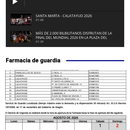
SANTA MARTA - CALATAYUD 2026
01:48
MÁS DE 2.000 BILBILITANOS DISFRUTAN DE LA
FINAL DEL MUNDIAL 2026 EN LA PLAZA DEL
FUERTE DE CALATAYUD
01:39
Farmacia de guardia