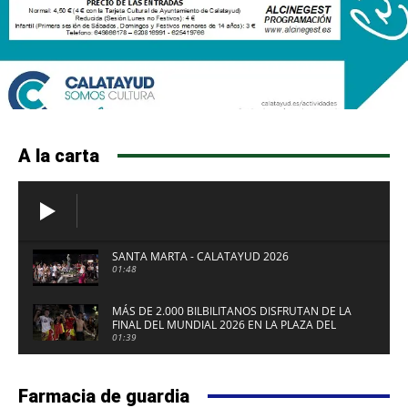
A la carta
SANTA MARTA - CALATAYUD 2026
01:48
MÁS DE 2.000 BILBILITANOS DISFRUTAN DE LA
FINAL DEL MUNDIAL 2026 EN LA PLAZA DEL
FUERTE DE CALATAYUD
01:39
Farmacia de guardia