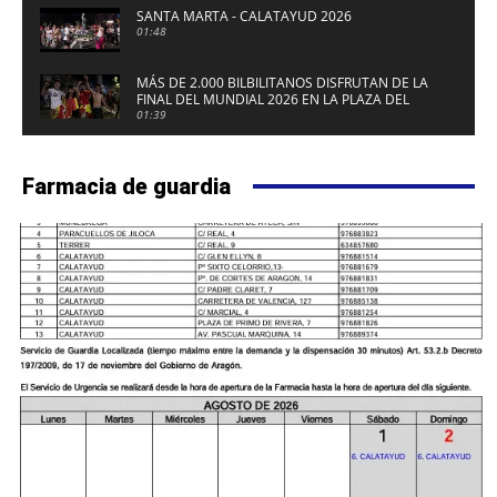
SANTA MARTA - CALATAYUD 2026
01:48
MÁS DE 2.000 BILBILITANOS DISFRUTAN DE LA
FINAL DEL MUNDIAL 2026 EN LA PLAZA DEL
FUERTE DE CALATAYUD
01:39
Farmacia de guardia