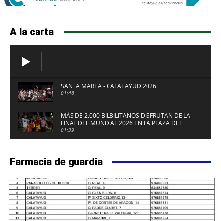
A la carta
SANTA MARTA - CALATAYUD 2026
01:48
MÁS DE 2.000 BILBILITANOS DISFRUTAN DE LA
FINAL DEL MUNDIAL 2026 EN LA PLAZA DEL
FUERTE DE CALATAYUD
01:39
Farmacia de guardia