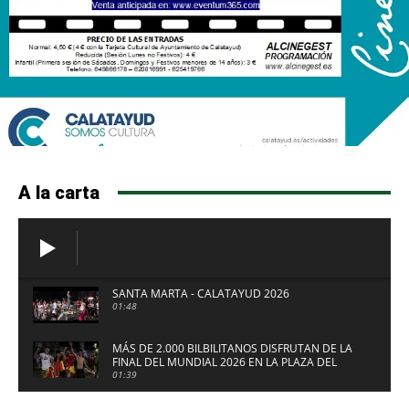
A la carta
SANTA MARTA - CALATAYUD 2026
01:48
MÁS DE 2.000 BILBILITANOS DISFRUTAN DE LA
FINAL DEL MUNDIAL 2026 EN LA PLAZA DEL
FUERTE DE CALATAYUD
01:39