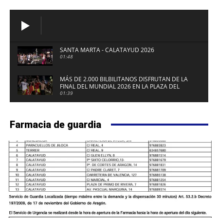
SANTA MARTA - CALATAYUD 2026
01:48
MÁS DE 2.000 BILBILITANOS DISFRUTAN DE LA
FINAL DEL MUNDIAL 2026 EN LA PLAZA DEL
FUERTE DE CALATAYUD
01:39
Farmacia de guardia