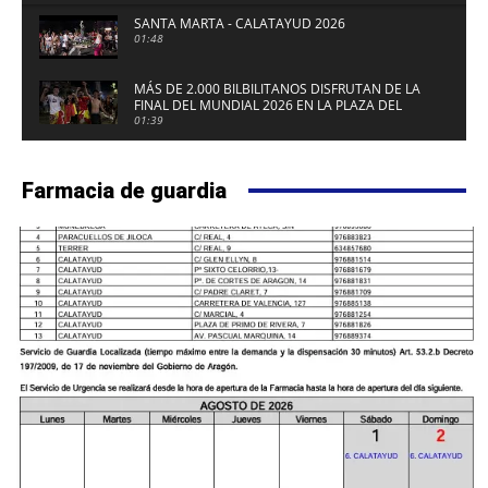
SANTA MARTA - CALATAYUD 2026
01:48
MÁS DE 2.000 BILBILITANOS DISFRUTAN DE LA
FINAL DEL MUNDIAL 2026 EN LA PLAZA DEL
FUERTE DE CALATAYUD
01:39
Farmacia de guardia