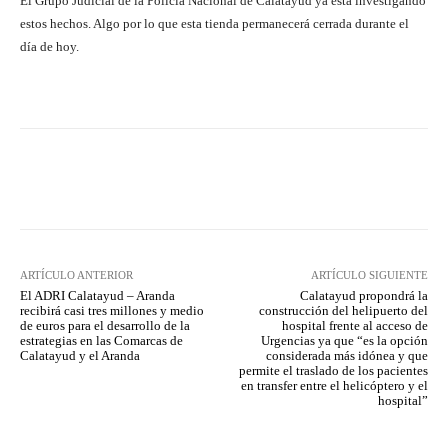
El Grupo Judicial de la Policía Nacional de Calatayud ya está investigando
estos hechos. Algo por lo que esta tienda permanecerá cerrada durante el
día de hoy.
Facebook
Twitter
Pinterest
ARTÍCULO ANTERIOR
ARTÍCULO SIGUIENTE
El ADRI Calatayud – Aranda
Calatayud propondrá la
recibirá casi tres millones y medio
construcción del helipuerto del
de euros para el desarrollo de la
hospital frente al acceso de
estrategias en las Comarcas de
Urgencias ya que “es la opción
Calatayud y el Aranda
considerada más idónea y que
permite el traslado de los pacientes
en transfer entre el helicóptero y el
hospital”