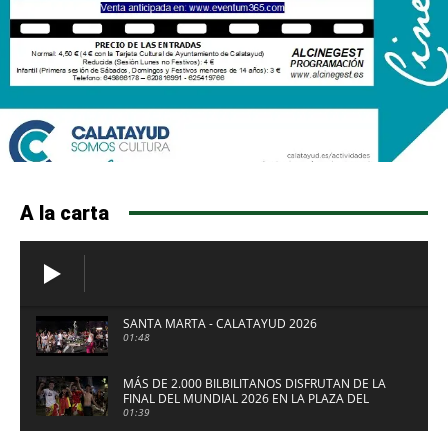
A la carta
SANTA MARTA - CALATAYUD 2026
01:48
MÁS DE 2.000 BILBILITANOS DISFRUTAN DE LA
FINAL DEL MUNDIAL 2026 EN LA PLAZA DEL
FUERTE DE CALATAYUD
01:39