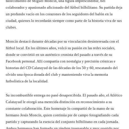
fallecimiento de Miguel Moncín, una figura imprescindible, fiel
colaborador y apasionado aficionado del fútbol bilbilitano. Su partida deja
un profundo vacío en los corazones de los seguidores del balón en la
ciudad, quienes lo recordarán siempre como parte de la historia viva de sus
clubes.
Moncín destacó durante décadas por su vinculación desinteresada con el
fútbol local. En los últimos años, volcó su pasión en las redes sociales,
donde se convirtió en un auténtico cronista del pasado a través de su
Facebook personal. Allí compartía con nostalgia y precisión crónicas e
historias del CD Calatayud de las décadas de los 50 y 60, rescatando del
olvido una época dorada del club y manteniendo viva la memoria
futbolística de la localidad.
Su incombustible entrega no pasó desapercibida. El pasado año, el Atlético
Calatayud le otorgó una merecida distinción en reconocimiento a su
constante colaboración. Este homenaje lo compartió de la mano de su
hermano Jesús Moncín, quien continúa pie de campo fotografiando cada
partido y capturando la esencia del conjunto bilbilitano en cada jornada.
Ambos hermanos han formado un tándem inseparable y muy querido por