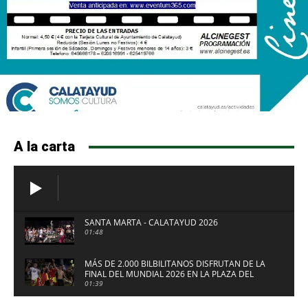
A la carta
SANTA MARTA - CALATAYUD 2026
01:48
MÁS DE 2.000 BILBILITANOS DISFRUTAN DE LA
FINAL DEL MUNDIAL 2026 EN LA PLAZA DEL
FUERTE DE CALATAYUD
01:39