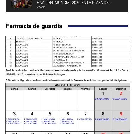
FINAL DEL MUNDIAL 2026 EN LA PLAZA DEL
FUERTE DE CALATAYUD
01:39
Farmacia de guardia