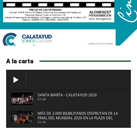
A la carta
SANTA MARTA - CALATAYUD 2026
01:48
MÁS DE 2.000 BILBILITANOS DISFRUTAN DE LA
FINAL DEL MUNDIAL 2026 EN LA PLAZA DEL
FUERTE DE CALATAYUD
01:39