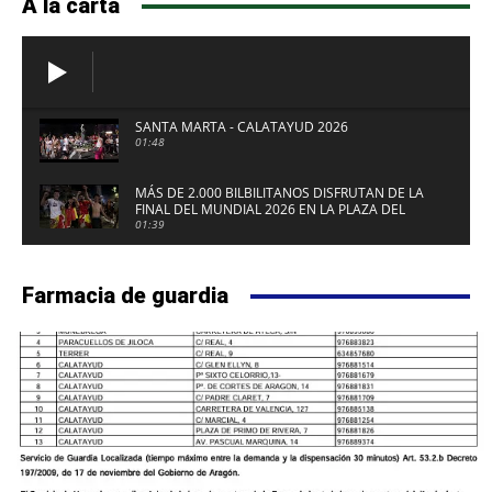
A la carta
SANTA MARTA - CALATAYUD 2026
01:48
MÁS DE 2.000 BILBILITANOS DISFRUTAN DE LA
FINAL DEL MUNDIAL 2026 EN LA PLAZA DEL
FUERTE DE CALATAYUD
01:39
Farmacia de guardia