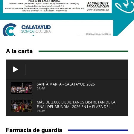
A la carta
SANTA MARTA - CALATAYUD 2026
01:48
MÁS DE 2.000 BILBILITANOS DISFRUTAN DE LA
FINAL DEL MUNDIAL 2026 EN LA PLAZA DEL
FUERTE DE CALATAYUD
01:39
Farmacia de guardia