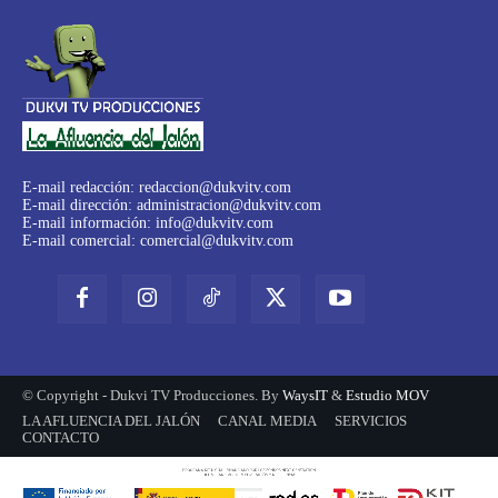
E-mail redacción:
redaccion@dukvitv.com
E-mail dirección:
administracion@dukvitv.com
E-mail información:
info@dukvitv.com
E-mail comercial:
comercial@dukvitv.com
© Copyright - Dukvi TV Producciones. By
WaysIT
&
Estudio MOV
LA AFLUENCIA DEL JALÓN
CANAL MEDIA
SERVICIOS
CONTACTO