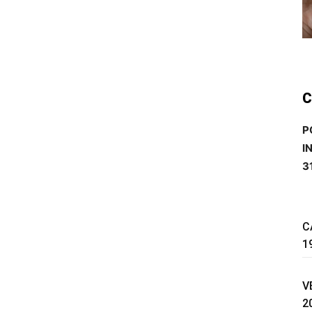
C
P
I
3
C
1
V
2