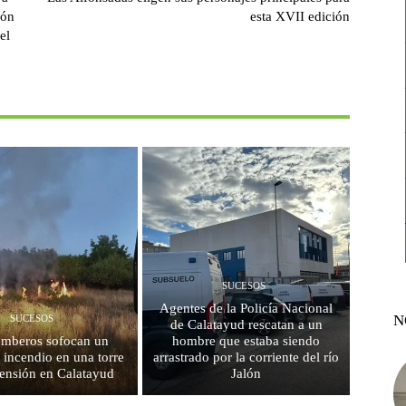
ión
esta XVII edición
el
SUCESOS
Agentes de la Policía Nacional
N
SUCESOS
de Calatayud rescatan a un
mberos sofocan un
hombre que estaba siendo
 incendio en una torre
arrastrado por la corriente del río
 tensión en Calatayud
Jalón