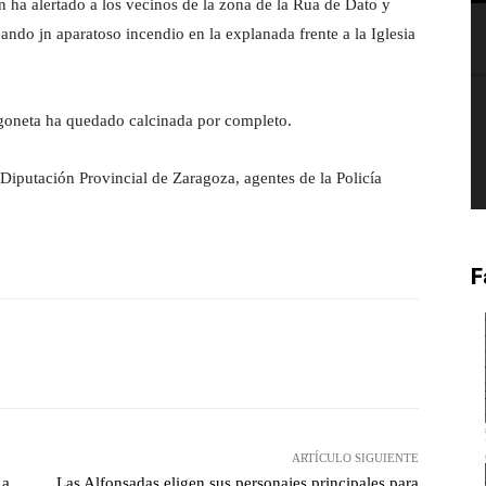
n ha alertado a los vecinos de la zona de la Rua de Dato y
ndo jn aparatoso incendio en la explanada frente a la Iglesia
goneta ha quedado calcinada por completo.
Diputación Provincial de Zaragoza, agentes de la Policía
F
witter
Pinterest
WhatsApp
ARTÍCULO SIGUIENTE
 a
Las Alfonsadas eligen sus personajes principales para