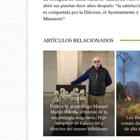
abrir sus puertas doce años después: “la satisfacc
es compartida por la Diócesis, el Ayuntamiento y 
Ministerio”
ARTÍCULOS RELACIONADOS
SUCESOS
Fallece el arqueólogo Manuel
Martín Bueno, referente de la
arqueología aragonesa, Hijo
Los Bo
Adoptivo de Calatayud y
conato de
director del museo bilbilitano
de alta