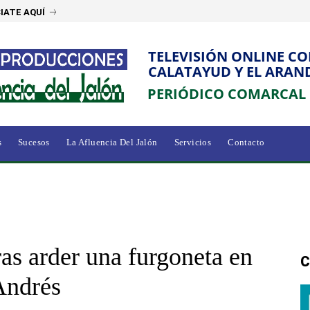
IATE AQUÍ
TELEVISIÓN ONLINE C
CALATAYUD Y EL ARAN
PERIÓDICO COMARCAL
s
Sucesos
La Afluencia Del Jalón
Servicios
Contacto
as arder una furgoneta en
C
Andrés