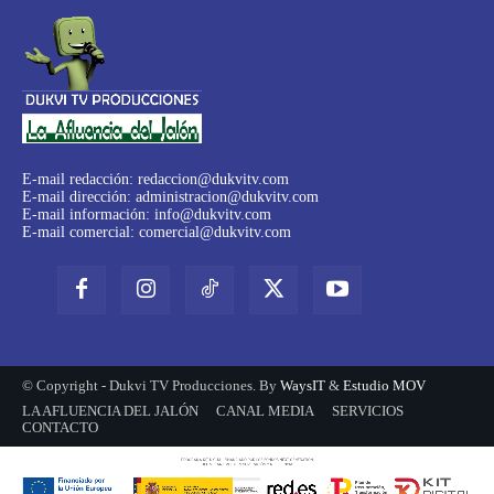
E-mail redacción:
redaccion@dukvitv.com
E-mail dirección:
administracion@dukvitv.com
E-mail información:
info@dukvitv.com
E-mail comercial:
comercial@dukvitv.com
© Copyright - Dukvi TV Producciones. By
WaysIT
&
Estudio MOV
LA AFLUENCIA DEL JALÓN
CANAL MEDIA
SERVICIOS
CONTACTO