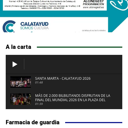
A la carta
SANTA MARTA - CALATAYUD 2026
01:48
MÁS DE 2.000 BILBILITANOS DISFRUTAN DE LA
FINAL DEL MUNDIAL 2026 EN LA PLAZA DEL
FUERTE DE CALATAYUD
01:39
Farmacia de guardia