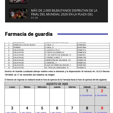
MÁS DE 2.000 BILBILITANOS DISFRUTAN DE LA
FINAL DEL MUNDIAL 2026 EN LA PLAZA DEL
FUERTE DE CALATAYUD
01:39
Farmacia de guardia