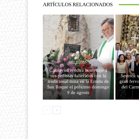
ARTÍCULOS RELACIONADOS
RELIGIÓN
Calatayud rendirá homenaje a
sus peñistas fallecidos con la
Sestrica 
tradicional misa en la Ermita de
gran fervo
San Roque el próximo domingo
del Carm
9 de agosto