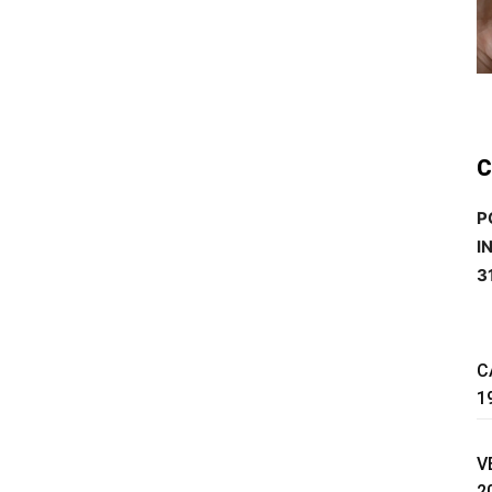
C
P
I
3
C
1
V
2