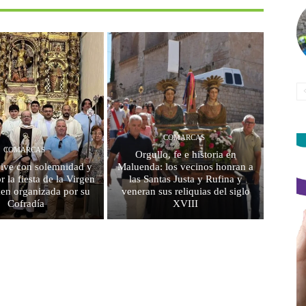
COMARCAS
COMARCAS
Orgullo, fe e historia en
vive con solemnidad y
Maluenda: los vecinos honran a
r la fiesta de la Virgen
las Santas Justa y Rufina y
en organizada por su
veneran sus reliquias del siglo
Cofradía
XVIII