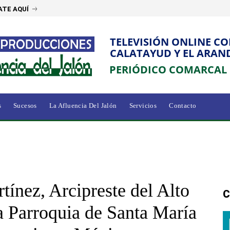
ATE AQUÍ
TELEVISIÓN ONLINE C
CALATAYUD Y EL ARAN
PERIÓDICO COMARCAL
s
Sucesos
La Afluencia Del Jalón
Servicios
Contacto
ínez, Arcipreste del Alto
C
a Parroquia de Santa María