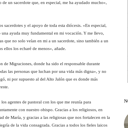
lo de un sacerdote que, en especial, me ha ayudado mucho»,
s sacerdotes y el apoyo de toda esta diócesis. «En especial,
do una ayuda muy fundamental en mi vocación. Y me llevo,
nas que no solo veían en mi a un sacerdote, sino también a un
s ellos los echaré de menos», añade.
ón de Migraciones, donde ha sido el responsable durante
todas las personas que luchan por una vida más digna», y no
legó, ni por supuesto al del Alto Jalón que es donde más
este.
N
a los agentes de pastoral con los que me reunía para
 juntamente con nuestro obispo. Gracias a los religiosos, en
d de María, y gracias a las religiosas que nos fortalecen en la
egría de la vida consagrada. Gracias a todos los fieles laicos