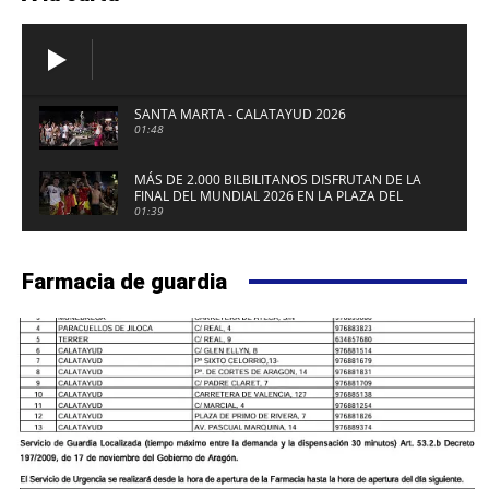
SANTA MARTA - CALATAYUD 2026
01:48
MÁS DE 2.000 BILBILITANOS DISFRUTAN DE LA
FINAL DEL MUNDIAL 2026 EN LA PLAZA DEL
FUERTE DE CALATAYUD
01:39
Farmacia de guardia