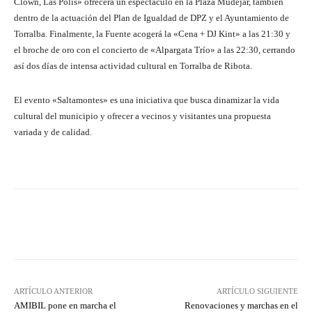
Clown, Las Polis» ofrecerá un espectáculo en la Plaza Mudéjar, también
dentro de la actuación del Plan de Igualdad de DPZ y el Ayuntamiento de
Torralba. Finalmente, la Fuente acogerá la «Cena + DJ Kint» a las 21:30 y
el broche de oro con el concierto de «Alpargata Trío» a las 22:30, cerrando
así dos días de intensa actividad cultural en Torralba de Ribota.
El evento «Saltamontes» es una iniciativa que busca dinamizar la vida
cultural del municipio y ofrecer a vecinos y visitantes una propuesta
variada y de calidad.
Facebook
Twitter
Pinterest
ARTÍCULO ANTERIOR
ARTÍCULO SIGUIENTE
AMIBIL pone en marcha el
Renovaciones y marchas en el