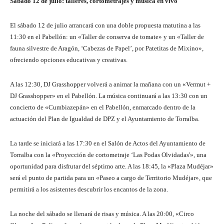
Sábado 12 de julio: talleres, cortometrajes y música en vivo
El sábado 12 de julio arrancará con una doble propuesta matutina a las
11:30 en el Pabellón: un «Taller de conserva de tomate» y un «Taller de
fauna silvestre de Aragón, ‘Cabezas de Papel’, por Patetitas de Mixino»,
ofreciendo opciones educativas y creativas.
A las 12:30, DJ Grasshopper volverá a animar la mañana con un «Vermut +
DJ Grasshopper» en el Pabellón. La música continuará a las 13:30 con un
concierto de «Cumbiazepán» en el Pabellón, enmarcado dentro de la
actuación del Plan de Igualdad de DPZ y el Ayuntamiento de Torralba.
La tarde se iniciará a las 17:30 en el Salón de Actos del Ayuntamiento de
Torralba con la «Proyección de cortometraje ‘Las Podas Olvidadas'», una
oportunidad para disfrutar del séptimo arte. A las 18:45, la «Plaza Mudéjar»
será el punto de partida para un «Paseo a cargo de Territorio Mudéjar», que
permitirá a los asistentes descubrir los encantos de la zona.
La noche del sábado se llenará de risas y música. A las 20:00, «Circo