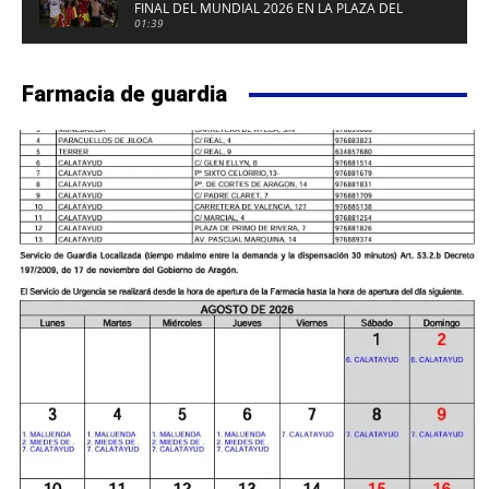
FINAL DEL MUNDIAL 2026 EN LA PLAZA DEL
FUERTE DE CALATAYUD
01:39
Farmacia de guardia