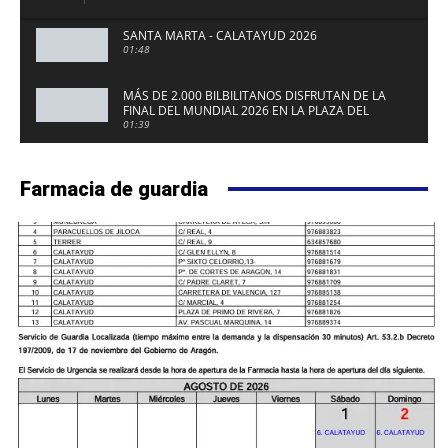
SANTA MARTA - CALATAYUD 2026
01:48
MÁS DE 2.000 BILBILITANOS DISFRUTAN DE LA
FINAL DEL MUNDIAL 2026 EN LA PLAZA DEL
FUERTE DE CALATAYUD
01:39
Farmacia de guardia