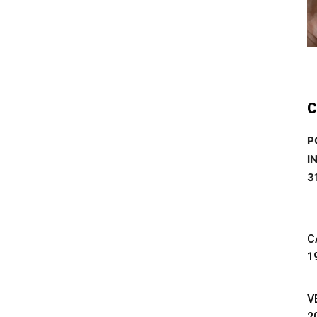
C
P
I
3
C
1
V
2