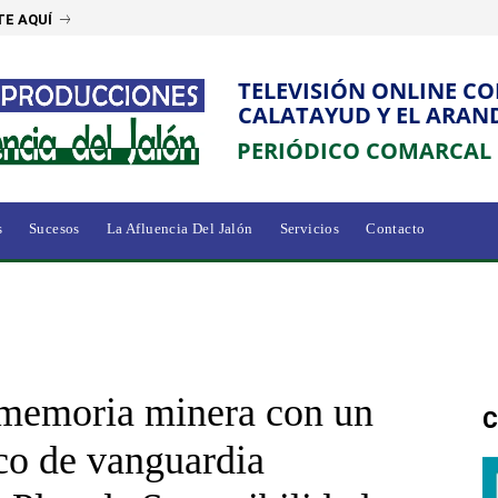
E AQUÍ
TELEVISIÓN ONLINE C
CALATAYUD Y EL ARAN
PERIÓDICO COMARCAL
s
Sucesos
La Afluencia Del Jalón
Servicios
Contacto
 memoria minera con un
C
co de vanguardia