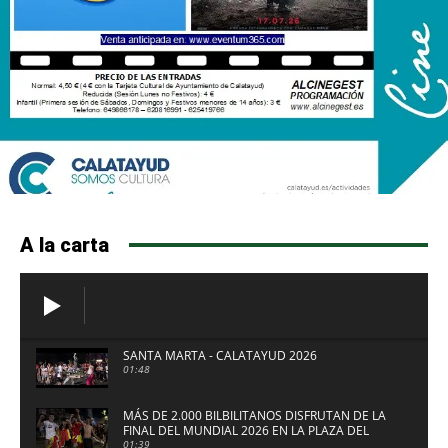
A la carta
SANTA MARTA - CALATAYUD 2026
01:48
MÁS DE 2.000 BILBILITANOS DISFRUTAN DE LA
FINAL DEL MUNDIAL 2026 EN LA PLAZA DEL
FUERTE DE CALATAYUD
01:39