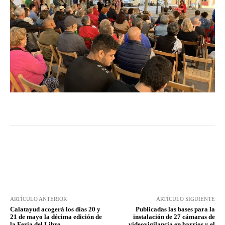
Facebook
Twitter
Pinterest
ARTÍCULO ANTERIOR
ARTÍCULO SIGUIENTE
Calatayud acogerá los días 20 y
Publicadas las bases para la
21 de mayo la décima edición de
instalación de 27 cámaras de
la Feria del Libro
videovigilancia en barrios y el