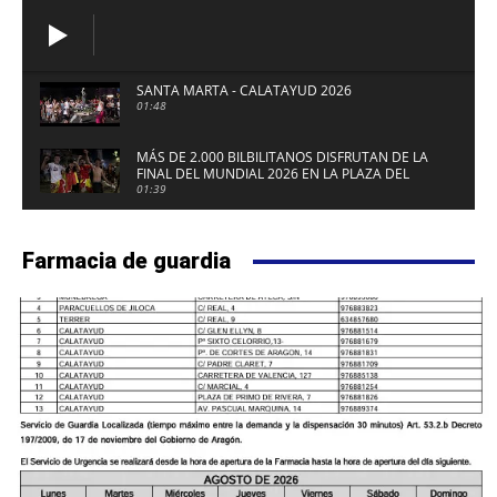
SANTA MARTA - CALATAYUD 2026
01:48
MÁS DE 2.000 BILBILITANOS DISFRUTAN DE LA
FINAL DEL MUNDIAL 2026 EN LA PLAZA DEL
FUERTE DE CALATAYUD
01:39
Farmacia de guardia