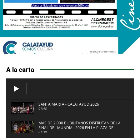
A la carta
SANTA MARTA - CALATAYUD 2026
01:48
MÁS DE 2.000 BILBILITANOS DISFRUTAN DE LA
FINAL DEL MUNDIAL 2026 EN LA PLAZA DEL
FUERTE DE CALATAYUD
01:39