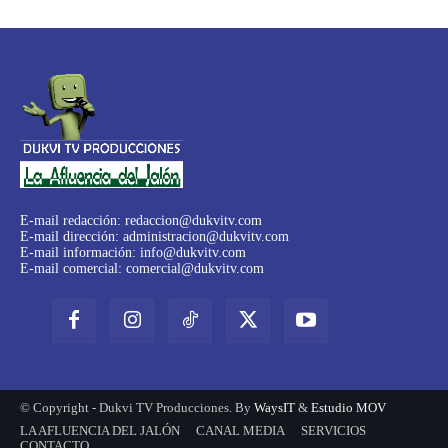
E-mail redacción:
redaccion@dukvitv.com
E-mail dirección:
administracion@dukvitv.com
E-mail información:
info@dukvitv.com
E-mail comercial:
comercial@dukvitv.com
© Copyright - Dukvi TV Producciones. By
WaysIT
&
Estudio MOV
LA AFLUENCIA DEL JALÓN
CANAL MEDIA
SERVICIOS
CONTACTO