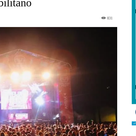
bilitano
831