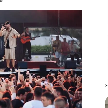
le.
N