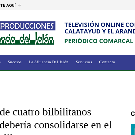
TE AQUÍ
TELEVISIÓN ONLINE C
CALATAYUD Y EL ARAN
PERIÓDICO COMARCAL
s
Sucesos
La Afluencia Del Jalón
Servicios
Contacto
de cuatro bilbilitanos
C
debería consolidarse en el