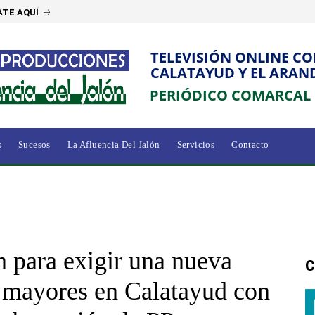
TE AQUÍ
TELEVISIÓN ONLINE C
CALATAYUD Y EL ARAN
PERIÓDICO COMARCAL
s
Sucesos
La Afluencia Del Jalón
Servicios
Contacto
 para exigir una nueva
C
e mayores en Calatayud con