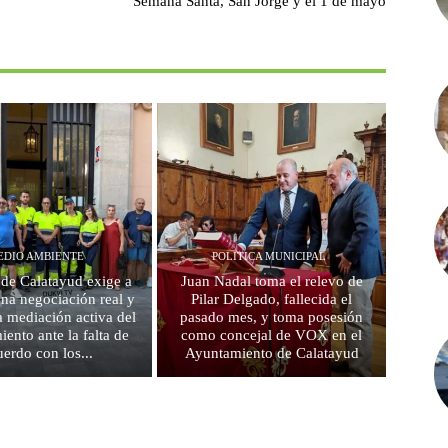
Semana Santa, San Jorge y el 1 de mayo
EDIO AMBIENTE
POLITICA MUNICIPAL
de Calatayud exige a
Juan Nadal toma el relevo de
na negociación real y
Pilar Delgado, fallecida el
a mediación activa del
pasado mes, y toma posesión
ento ante la falta de
como concejal de VOX en el
uerdo con los...
Ayuntamiento de Calatayud