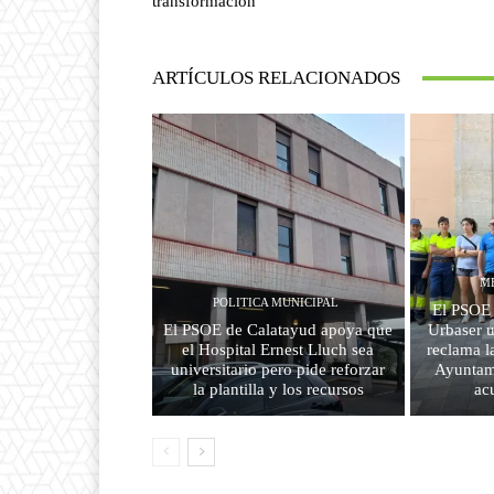
transformación
ARTÍCULOS RELACIONADOS
M
POLITICA MUNICIPAL
El PSOE 
El PSOE de Calatayud apoya que
Urbaser u
el Hospital Ernest Lluch sea
reclama l
universitario pero pide reforzar
Ayuntami
la plantilla y los recursos
ac