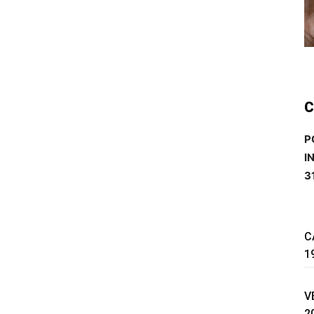
C
P
I
3
C
1
V
2