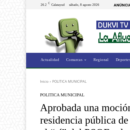
C
26.2
Calatayud
sábado, 8 agosto 2026
ANÚNCIA
Actualidad
Comarcas
Regional
Deporte
Inicio
POLITICA MUNICIPAL
POLITICA MUNICIPAL
Aprobada una moción
residencia pública d