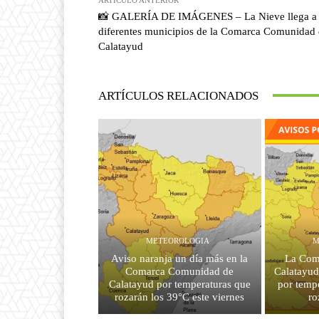
📸 GALERÍA DE IMÁGENES – La Nieve llega a
diferentes municipios de la Comarca Comunidad
Calatayud
ARTÍCULOS RELACIONADOS
METEOROLOGIA
M
Aviso naranja un día más en la
La Com
Comarca Comunidad de
Calatayud
Calatayud por temperaturas que
por temp
rozarán los 39°C este viernes
ro