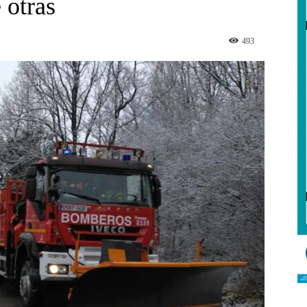
 otras
493