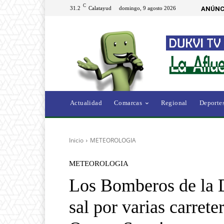
C
31.2
Calatayud
domingo, 9 agosto 2026
ANÚNC
Actualidad
Comarcas
Regional
Deporte
Inicio
METEOROLOGIA
METEOROLOGIA
Los Bomberos de la 
sal por varias carrete