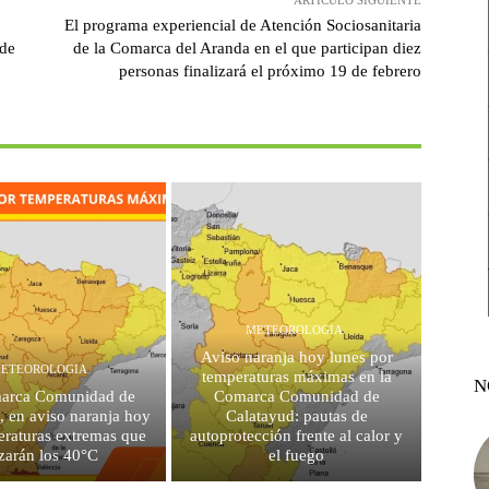
El programa experiencial de Atención Sociosanitaria
 de
de la Comarca del Aranda en el que participan diez
personas finalizará el próximo 19 de febrero
METEOROLOGIA
Aviso naranja hoy lunes por
ETEOROLOGIA
temperaturas máximas en la
N
arca Comunidad de
Comarca Comunidad de
, en aviso naranja hoy
Calatayud: pautas de
eraturas extremas que
autoprotección frente al calor y
zarán los 40°C
el fuego