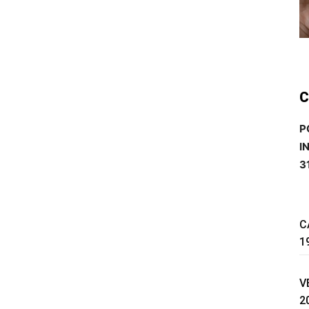
C
P
I
3
C
1
V
2