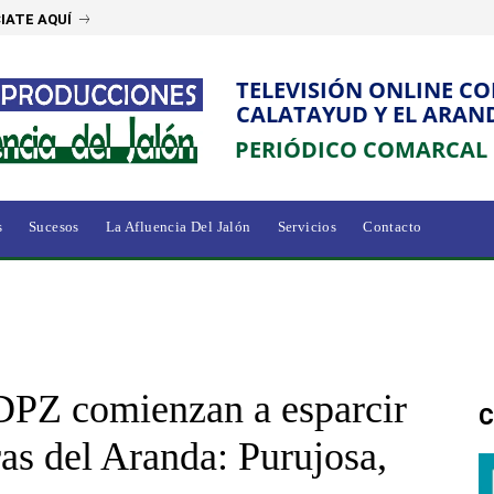
IATE AQUÍ
TELEVISIÓN ONLINE C
CALATAYUD Y EL ARAN
PERIÓDICO COMARCAL
s
Sucesos
La Afluencia Del Jalón
Servicios
Contacto
DPZ comienzan a esparcir
C
ras del Aranda: Purujosa,