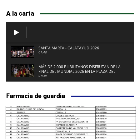
A la carta
SANTA MARTA - CALATAYUD 2026
01:48
MÁS DE 2.000 BILBILITANOS DISFRUTAN DE LA
FINAL DEL MUNDIAL 2026 EN LA PLAZA DEL
FUERTE DE CALATAYUD
01:39
Farmacia de guardia