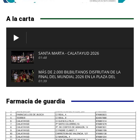
A la carta
SANTA MARTA - CALATAYUD 2026
01:48
MÁS DE 2.000 BILBILITANOS DISFRUTAN DE LA
FINAL DEL MUNDIAL 2026 EN LA PLAZA DEL
FUERTE DE CALATAYUD
01:39
Farmacia de guardia