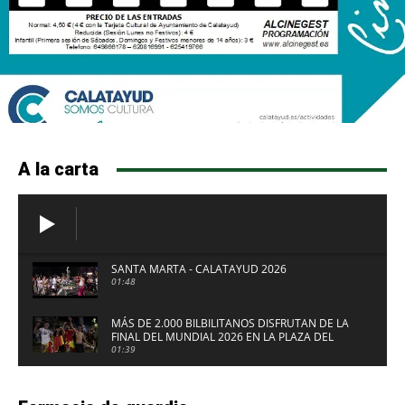
A la carta
SANTA MARTA - CALATAYUD 2026
01:48
MÁS DE 2.000 BILBILITANOS DISFRUTAN DE LA
FINAL DEL MUNDIAL 2026 EN LA PLAZA DEL
FUERTE DE CALATAYUD
01:39